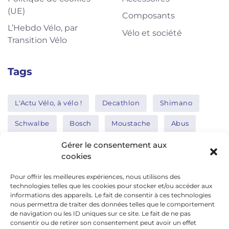
(UE)
Composants
L’Hebdo Vélo, par
Vélo et société
Transition Vélo
Tags
L'Actu Vélo, à vélo !
Decathlon
Shimano
Schwalbe
Bosch
Moustache
Abus
Tern
Thule
Nakamura
Gérer le consentement aux
cookies
Pour offrir les meilleures expériences, nous utilisons des
Réseaux sociaux
technologies telles que les cookies pour stocker et/ou accéder aux
informations des appareils. Le fait de consentir à ces technologies
nous permettra de traiter des données telles que le comportement
de navigation ou les ID uniques sur ce site. Le fait de ne pas
google news
consentir ou de retirer son consentement peut avoir un effet