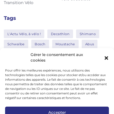
Transition Vélo
Tags
L'Actu Vélo, à vélo !
Decathlon
Shimano
Schwalbe
Bosch
Moustache
Abus
Tern
Thule
Nakamura
Gérer le consentement aux
cookies
Pour offrir les meilleures expériences, nous utilisons des
Réseaux sociaux
technologies telles que les cookies pour stocker et/ou accéder aux
informations des appareils. Le fait de consentir à ces technologies
nous permettra de traiter des données telles que le comportement
de navigation ou les ID uniques sur ce site. Le fait de ne pas
google news
consentir ou de retirer son consentement peut avoir un effet
facebook
négatif sur certaines caractéristiques et fonctions.
twitter
Accepter