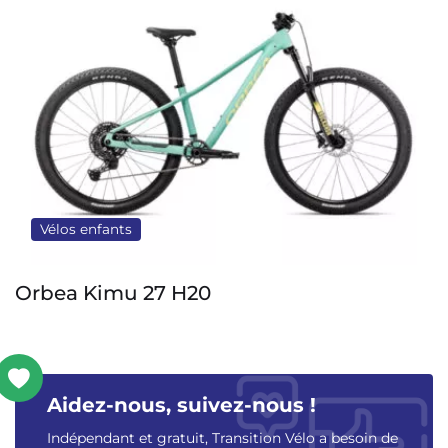
Vélos enfants
Orbea Kimu 27 H20
B
Aidez-nous, suivez-nous !
Indépendant et gratuit, Transition Vélo a besoin de