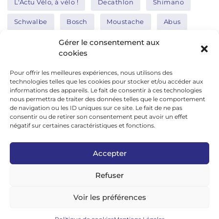
L'Actu Vélo, à vélo !
Decathlon
Shimano
Schwalbe
Bosch
Moustache
Abus
Tern
Thule
Nakamura
Gérer le consentement aux
cookies
Pour offrir les meilleures expériences, nous utilisons des
Réseaux sociaux
technologies telles que les cookies pour stocker et/ou accéder aux
informations des appareils. Le fait de consentir à ces technologies
nous permettra de traiter des données telles que le comportement
de navigation ou les ID uniques sur ce site. Le fait de ne pas
google news
consentir ou de retirer son consentement peut avoir un effet
facebook
négatif sur certaines caractéristiques et fonctions.
twitter
Accepter
linkedin
Refuser
youtube
instagram
Voir les préférences
tiktok