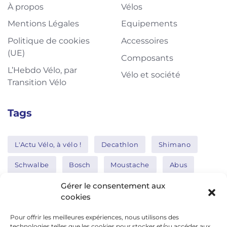
À propos
Vélos
Mentions Légales
Equipements
Politique de cookies
Accessoires
(UE)
Composants
L’Hebdo Vélo, par
Vélo et société
Transition Vélo
Tags
L'Actu Vélo, à vélo !
Decathlon
Shimano
Schwalbe
Bosch
Moustache
Abus
Tern
Thule
Nakamura
Gérer le consentement aux
cookies
Pour offrir les meilleures expériences, nous utilisons des
Réseaux sociaux
technologies telles que les cookies pour stocker et/ou accéder aux