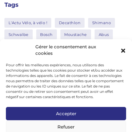
Tags
L'Actu Vélo, à vélo !
Decathlon
Shimano
Schwalbe
Bosch
Moustache
Abus
Tern
Thule
Nakamura
Gérer le consentement aux
cookies
Pour offrir les meilleures expériences, nous utilisons des
Réseaux sociaux
technologies telles que les cookies pour stocker et/ou accéder aux
informations des appareils. Le fait de consentir à ces technologies
nous permettra de traiter des données telles que le comportement
de navigation ou les ID uniques sur ce site. Le fait de ne pas
google news
consentir ou de retirer son consentement peut avoir un effet
facebook
négatif sur certaines caractéristiques et fonctions.
twitter
Accepter
linkedin
Refuser
youtube