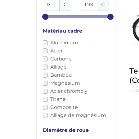
€
€
Bergamont
Bike43
Bombtrack
Matériau cadre
Bonob
Brompton
Aluminium
Brumaire
Acier
C du Cycle
Carbone
Cannondale
Alliage
Te
Canyon
Bambou
(C
Car.los
Magnésium
Carbo
PRI
Acier chromoly
Cervélo
Titane
Cinelli
Composite
Colnago
Alliage de magnésium
Convercycle
Corratec
Diamètre de roue
Cowboy