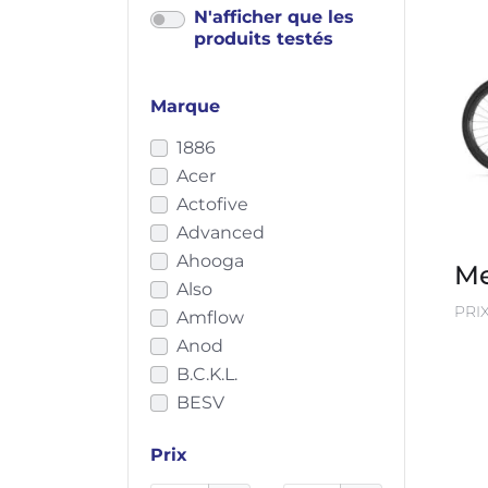
N'afficher que les
produits testés
Marque
1886
Acer
Actofive
Advanced
Ahooga
Me
Also
PRI
Amflow
Anod
B.C.K.L.
BESV
BH
Prix
BMC
Bastille Cycles