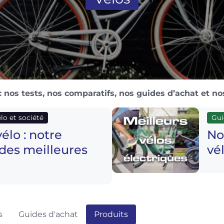
 nos tests, nos comparatifs, nos guides d’achat et nos
lo et société
Gui
élo : notre
No
des meilleures
vé
s
Guides d'achat
Produits