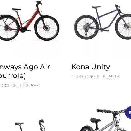
nways Ago Air
Kona Unity
ourroie)
PRIX CONSEILLÉ 2699 €
X CONSEILLÉ 2499 €
9