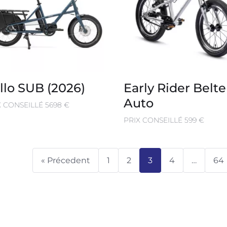
llo SUB (2026)
Early Rider Belte
Auto
X CONSEILLÉ 5698 €
PRIX CONSEILLÉ 599 €
« Précedent
1
2
3
4
…
64