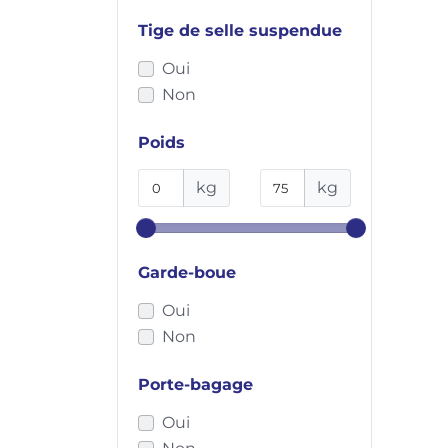
Kilow
Tige de selle suspendue
Kona
Lapierre
Oui
Le Petit Porteur
Non
Lemmo
Lidl
Poids
Liv
kg
kg
Marin Bikes
Matra
Megamo
Micro Mobility
Garde-boue
Momentum
Oui
Mondraker
Non
Monopole
Monty Bikes
Porte-bagage
Moustache
Oui
Muli