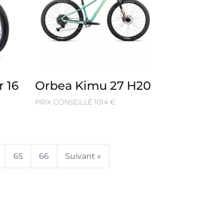
r 16
Orbea Kimu 27 H20
PRIX CONSEILLÉ 1014 €
65
66
Suivant »