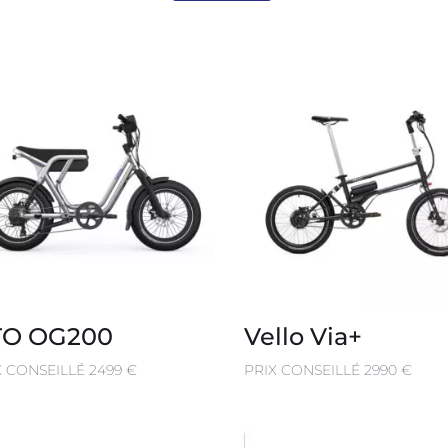
TO OG200
Vello Via+
X CONSEILLÉ 2499 €
PRIX CONSEILLÉ 2990 €