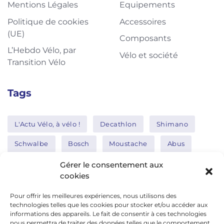
Mentions Légales
Equipements
Politique de cookies
Accessoires
(UE)
Composants
L’Hebdo Vélo, par
Vélo et société
Transition Vélo
Tags
L'Actu Vélo, à vélo !
Decathlon
Shimano
Schwalbe
Bosch
Moustache
Abus
Tern
Thule
Nakamura
Gérer le consentement aux
cookies
Pour offrir les meilleures expériences, nous utilisons des
Réseaux sociaux
technologies telles que les cookies pour stocker et/ou accéder aux
informations des appareils. Le fait de consentir à ces technologies
nous permettra de traiter des données telles que le comportement