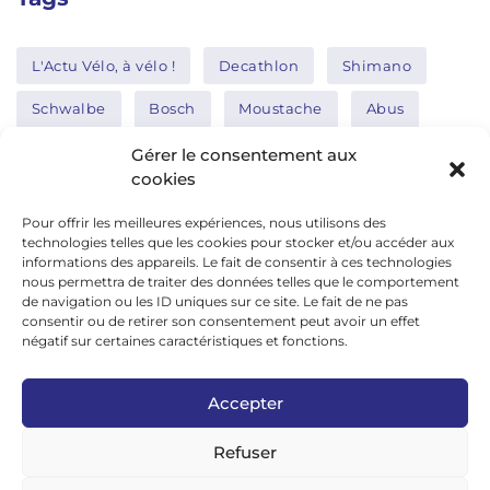
L'Actu Vélo, à vélo !
Decathlon
Shimano
Schwalbe
Bosch
Moustache
Abus
Tern
Thule
Nakamura
Gérer le consentement aux
cookies
Pour offrir les meilleures expériences, nous utilisons des
Réseaux sociaux
technologies telles que les cookies pour stocker et/ou accéder aux
informations des appareils. Le fait de consentir à ces technologies
nous permettra de traiter des données telles que le comportement
de navigation ou les ID uniques sur ce site. Le fait de ne pas
google news
consentir ou de retirer son consentement peut avoir un effet
facebook
négatif sur certaines caractéristiques et fonctions.
twitter
Accepter
linkedin
Refuser
youtube
instagram