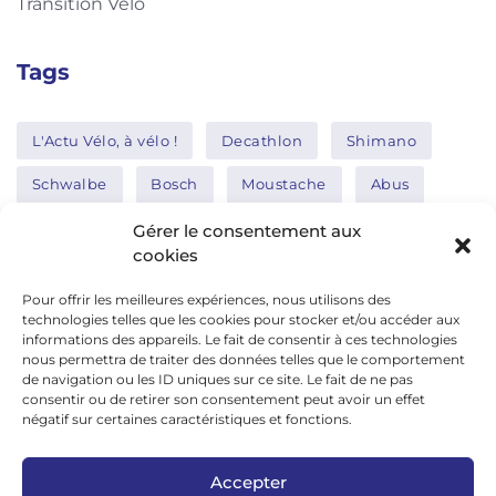
Transition Vélo
Tags
L'Actu Vélo, à vélo !
Decathlon
Shimano
Schwalbe
Bosch
Moustache
Abus
Tern
Thule
Nakamura
Gérer le consentement aux
cookies
Pour offrir les meilleures expériences, nous utilisons des
Réseaux sociaux
technologies telles que les cookies pour stocker et/ou accéder aux
informations des appareils. Le fait de consentir à ces technologies
nous permettra de traiter des données telles que le comportement
de navigation ou les ID uniques sur ce site. Le fait de ne pas
google news
consentir ou de retirer son consentement peut avoir un effet
facebook
négatif sur certaines caractéristiques et fonctions.
twitter
Accepter
linkedin