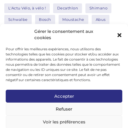
L'Actu Vélo, à vélo !
Decathlon
Shimano
Schwalbe
Bosch
Moustache
Abus
Tern
Thule
Nakamura
Gérer le consentement aux
cookies
Pour offrir les meilleures expériences, nous utilisons des
Réseaux sociaux
technologies telles que les cookies pour stocker et/ou accéder aux
informations des appareils. Le fait de consentir à ces technologies
nous permettra de traiter des données telles que le comportement
de navigation ou les ID uniques sur ce site. Le fait de ne pas
google news
consentir ou de retirer son consentement peut avoir un effet
facebook
négatif sur certaines caractéristiques et fonctions.
twitter
Accepter
linkedin
Refuser
youtube
instagram
Voir les préférences