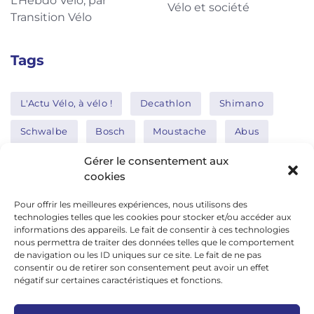
L’Hebdo Vélo, par
Vélo et société
Transition Vélo
Tags
L'Actu Vélo, à vélo !
Decathlon
Shimano
Schwalbe
Bosch
Moustache
Abus
Tern
Thule
Nakamura
Gérer le consentement aux
cookies
Pour offrir les meilleures expériences, nous utilisons des
Réseaux sociaux
technologies telles que les cookies pour stocker et/ou accéder aux
informations des appareils. Le fait de consentir à ces technologies
nous permettra de traiter des données telles que le comportement
de navigation ou les ID uniques sur ce site. Le fait de ne pas
google news
consentir ou de retirer son consentement peut avoir un effet
facebook
négatif sur certaines caractéristiques et fonctions.
twitter