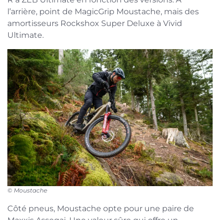
l’arrière, point de MagicGrip Moustache, mais des
amortisseurs Rockshox Super Deluxe à Vivid
Ultimate.
© Moustache
Côté pneus, Moustache opte pour une paire de