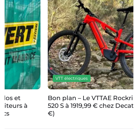
VTT électriques
Bon plan – Le VTTAE Rockrider E-EXPL
520 S à 1919,99 € chez Decathlon (-1080
€)