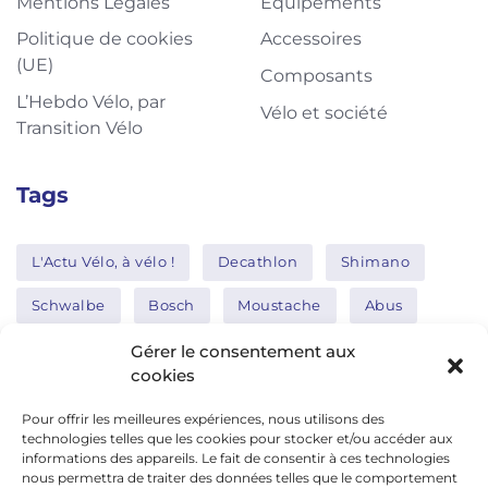
Mentions Légales
Equipements
Politique de cookies
Accessoires
(UE)
Composants
L’Hebdo Vélo, par
Vélo et société
Transition Vélo
Tags
L'Actu Vélo, à vélo !
Decathlon
Shimano
Schwalbe
Bosch
Moustache
Abus
Tern
Thule
Nakamura
Gérer le consentement aux
cookies
Pour offrir les meilleures expériences, nous utilisons des
Réseaux sociaux
technologies telles que les cookies pour stocker et/ou accéder aux
informations des appareils. Le fait de consentir à ces technologies
nous permettra de traiter des données telles que le comportement