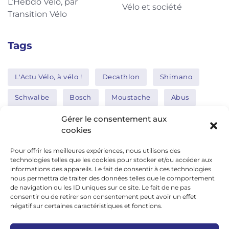
L’Hebdo Vélo, par
Vélo et société
Transition Vélo
Tags
L'Actu Vélo, à vélo !
Decathlon
Shimano
Schwalbe
Bosch
Moustache
Abus
Tern
Thule
Nakamura
Gérer le consentement aux
cookies
Pour offrir les meilleures expériences, nous utilisons des
Réseaux sociaux
technologies telles que les cookies pour stocker et/ou accéder aux
informations des appareils. Le fait de consentir à ces technologies
nous permettra de traiter des données telles que le comportement
de navigation ou les ID uniques sur ce site. Le fait de ne pas
google news
consentir ou de retirer son consentement peut avoir un effet
facebook
négatif sur certaines caractéristiques et fonctions.
twitter