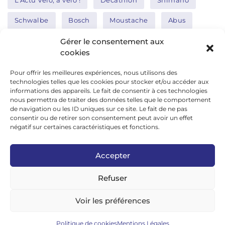
L'Actu Vélo, à vélo !
Decathlon
Shimano
Schwalbe
Bosch
Moustache
Abus
Tern
Thule
Nakamura
Gérer le consentement aux
cookies
Pour offrir les meilleures expériences, nous utilisons des
Réseaux sociaux
technologies telles que les cookies pour stocker et/ou accéder aux
informations des appareils. Le fait de consentir à ces technologies
nous permettra de traiter des données telles que le comportement
de navigation ou les ID uniques sur ce site. Le fait de ne pas
google news
consentir ou de retirer son consentement peut avoir un effet
facebook
négatif sur certaines caractéristiques et fonctions.
twitter
Accepter
linkedin
Refuser
youtube
instagram
Voir les préférences
tiktok
Politique de cookies
Mentions Légales