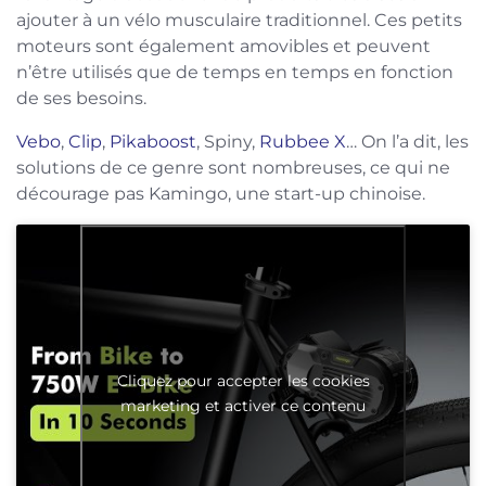
ajouter à un vélo musculaire traditionnel. Ces petits
moteurs sont également amovibles et peuvent
n’être utilisés que de temps en temps en fonction
de ses besoins.
Vebo
,
Clip
,
Pikaboost
, Spiny,
Rubbee X
… On l’a dit, les
solutions de ce genre sont nombreuses, ce qui ne
décourage pas Kamingo, une start-up chinoise.
Cliquez pour accepter les cookies
marketing et activer ce contenu