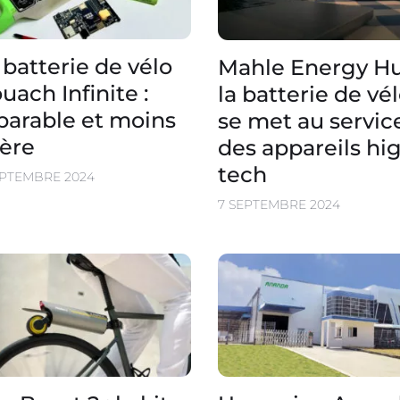
 batterie de vélo
Mahle Energy Hu
uach Infinite :
la batterie de vé
parable et moins
se met au servic
ère
des appareils hi
tech
EPTEMBRE 2024
7 SEPTEMBRE 2024