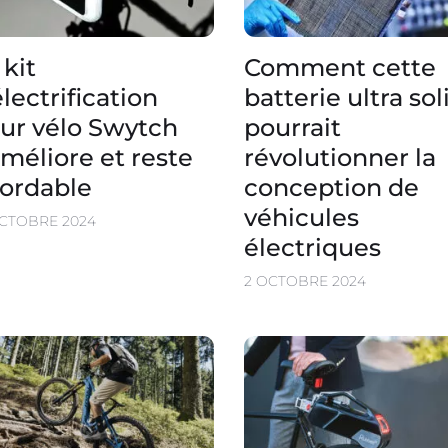
 kit
Comment cette
électrification
batterie ultra sol
ur vélo Swytch
pourrait
améliore et reste
révolutionner la
ordable
conception de
véhicules
OCTOBRE 2024
électriques
2 OCTOBRE 2024