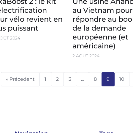
kaBoost 2 : le kit
Une usine Anan
électrification
au Vietnam pour
ur vélo revient en
répondre au bo
us puissant
de la demande
européenne (et
AOÛT 2024
américaine)
2 AOÛT 2024
« Précedent
1
2
3
…
8
9
10