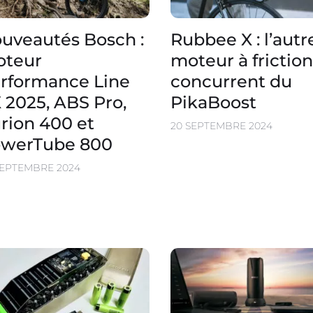
uveautés Bosch :
Rubbee X : l’autr
teur
moteur à friction
rformance Line
concurrent du
 2025, ABS Pro,
PikaBoost
rion 400 et
20 SEPTEMBRE 2024
werTube 800
SEPTEMBRE 2024