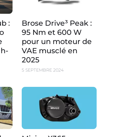
b :
Brose Drive³ Peak :
lo
95 Nm et 600 W
e
pour un moteur de
gh-
VAE musclé en
2025
5 SEPTEMBRE 2024