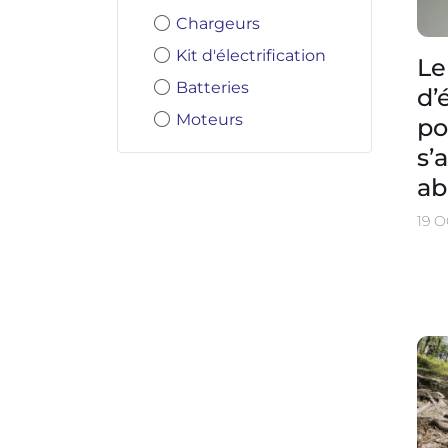
Chargeurs
Kit d'électrification
Le
Batteries
d’
Moteurs
po
s’
ab
19 