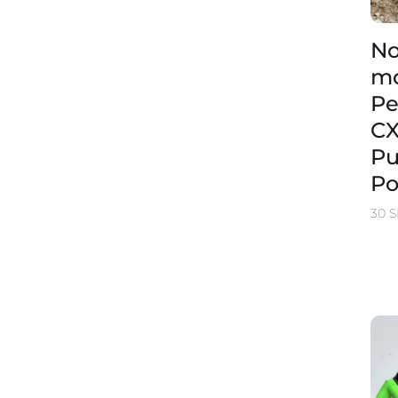
No
mo
Pe
CX
Pu
Po
30 