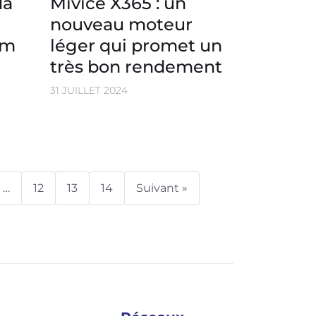
da
Mivice X365 : un
nouveau moteur
om
léger qui promet un
très bon rendement
31 JUILLET 2024
…
12
13
14
Suivant »