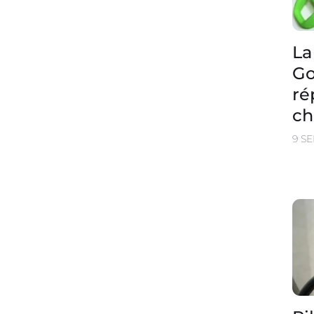
La
Go
ré
ch
9 S