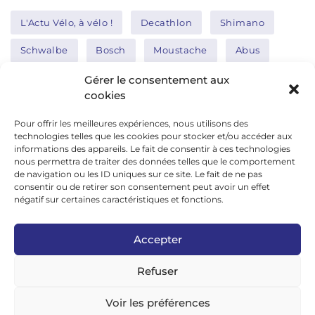
L'Actu Vélo, à vélo !
Decathlon
Shimano
Schwalbe
Bosch
Moustache
Abus
Tern
Thule
Nakamura
Gérer le consentement aux
cookies
Pour offrir les meilleures expériences, nous utilisons des
Réseaux sociaux
technologies telles que les cookies pour stocker et/ou accéder aux
informations des appareils. Le fait de consentir à ces technologies
nous permettra de traiter des données telles que le comportement
de navigation ou les ID uniques sur ce site. Le fait de ne pas
google news
consentir ou de retirer son consentement peut avoir un effet
facebook
négatif sur certaines caractéristiques et fonctions.
twitter
Accepter
linkedin
Refuser
youtube
instagram
Voir les préférences