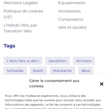
Mentions Légales
Equipements
Politique de cookies
Accessoires
(UE)
Composants
L’Hebdo Vélo, par
Vélo et société
Transition Vélo
Tags
L'Actu Vélo, à vélo !
Decathlon
Shimano
Schwalbe
Bosch
Moustache
Abus
Tern
Thule
Nakamura
Gérer le consentement aux
cookies
Pour offrir les meilleures expériences, nous utilisons des
Réseaux sociaux
technologies telles que les cookies pour stocker et/ou accéder aux
informations des appareils. Le fait de consentir à ces technologies
nous permettra de traiter des données telles que le comportement