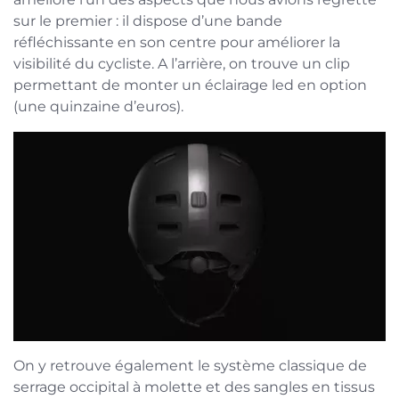
sur le premier : il dispose d’une bande
réfléchissante en son centre pour améliorer la
visibilité du cycliste. A l’arrière, on trouve un clip
permettant de monter un éclairage led en option
(une quinzaine d’euros).
On y retrouve également le système classique de
serrage occipital à molette et des sangles en tissus