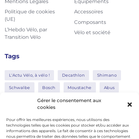
Mentions Légales
Equipements
Politique de cookies
Accessoires
(UE)
Composants
L’Hebdo Vélo, par
Vélo et société
Transition Vélo
Tags
L'Actu Vélo, à vélo !
Decathlon
Shimano
Schwalbe
Bosch
Moustache
Abus
Tern
Thule
Nakamura
Gérer le consentement aux
cookies
Pour offrir les meilleures expériences, nous utilisons des
Réseaux sociaux
technologies telles que les cookies pour stocker et/ou accéder aux
informations des appareils. Le fait de consentir à ces technologies
nous permettra de traiter des données telles que le comportement