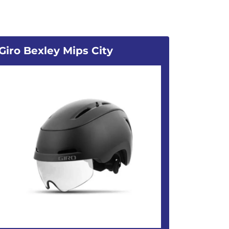
Giro Bexley Mips City