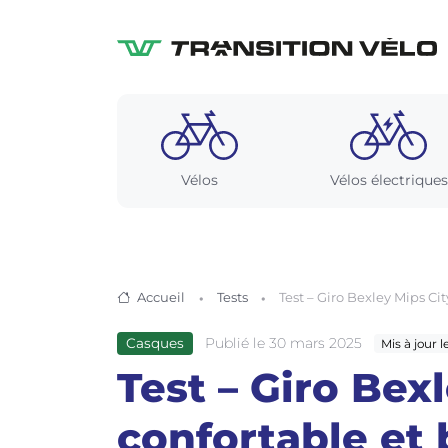
Vélos
Vélos électriques
Accueil
Tests
Test – Giro Bexley Mips Ci
Publié le 30 mars 2025
Casques
Mis à jour l
Test – Giro Bex
confortable et