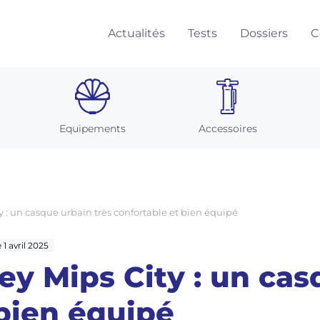
Actualités
Tests
Dossiers
C
Equipements
Accessoires
ty : un casque urbain très confortable et bien équipé
e 1 avril 2025
ley Mips City : un cas
 bien équipé