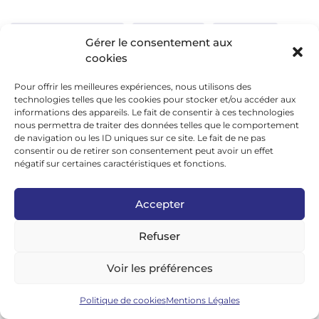
L'Actu Vélo, à vélo !
Decathlon
Shimano
Gérer le consentement aux
cookies
Schwalbe
Bosch
Moustache
Abus
Pour offrir les meilleures expériences, nous utilisons des
Tern
Thule
Nakamura
technologies telles que les cookies pour stocker et/ou accéder aux
informations des appareils. Le fait de consentir à ces technologies
nous permettra de traiter des données telles que le comportement
de navigation ou les ID uniques sur ce site. Le fait de ne pas
Réseaux sociaux
consentir ou de retirer son consentement peut avoir un effet
négatif sur certaines caractéristiques et fonctions.
google news
Accepter
facebook
Refuser
twitter
linkedin
Voir les préférences
youtube
Politique de cookies
Mentions Légales
instagram