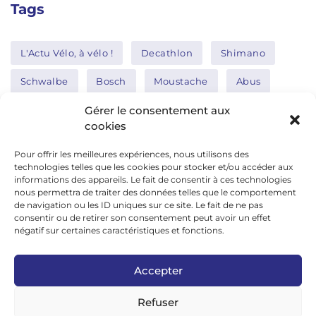
Tags
L'Actu Vélo, à vélo !
Decathlon
Shimano
Schwalbe
Bosch
Moustache
Abus
Tern
Thule
Nakamura
Gérer le consentement aux
cookies
Pour offrir les meilleures expériences, nous utilisons des
Réseaux sociaux
technologies telles que les cookies pour stocker et/ou accéder aux
informations des appareils. Le fait de consentir à ces technologies
nous permettra de traiter des données telles que le comportement
de navigation ou les ID uniques sur ce site. Le fait de ne pas
google news
consentir ou de retirer son consentement peut avoir un effet
facebook
négatif sur certaines caractéristiques et fonctions.
twitter
Accepter
linkedin
Refuser
youtube