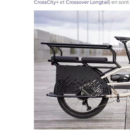
Cr
o
ssCity+
et
Crossover Longtail
) en sont