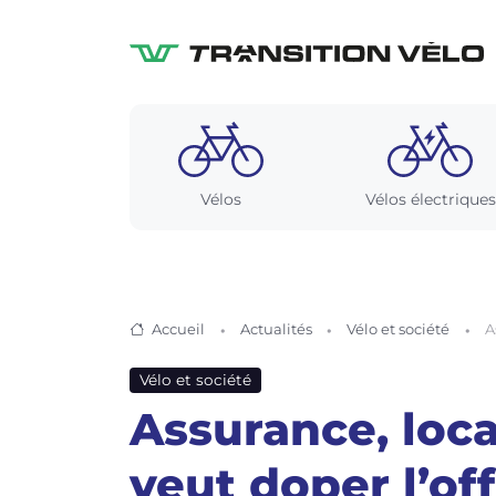
Vélos
Vélos électriques
Accueil
Actualités
Vélo et société
A
Vélo et société
Assurance, loca
veut doper l’o