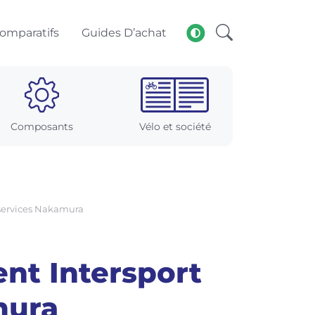
omparatifs
Guides D’achat
Composants
Vélo et société
e services Nakamura
ent Intersport
mura