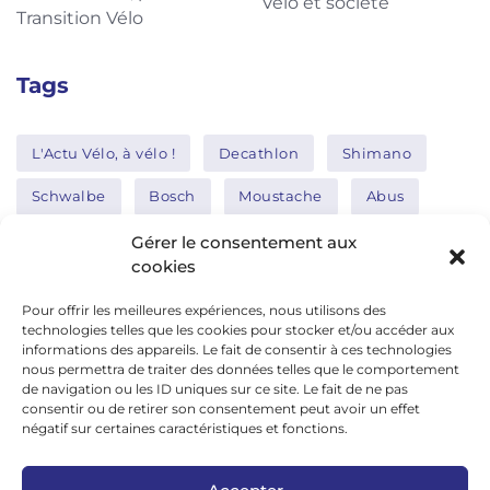
Vélo et société
Transition Vélo
Tags
L'Actu Vélo, à vélo !
Decathlon
Shimano
Schwalbe
Bosch
Moustache
Abus
Tern
Thule
Nakamura
Gérer le consentement aux
cookies
Pour offrir les meilleures expériences, nous utilisons des
Réseaux sociaux
technologies telles que les cookies pour stocker et/ou accéder aux
informations des appareils. Le fait de consentir à ces technologies
nous permettra de traiter des données telles que le comportement
de navigation ou les ID uniques sur ce site. Le fait de ne pas
google news
consentir ou de retirer son consentement peut avoir un effet
facebook
négatif sur certaines caractéristiques et fonctions.
twitter