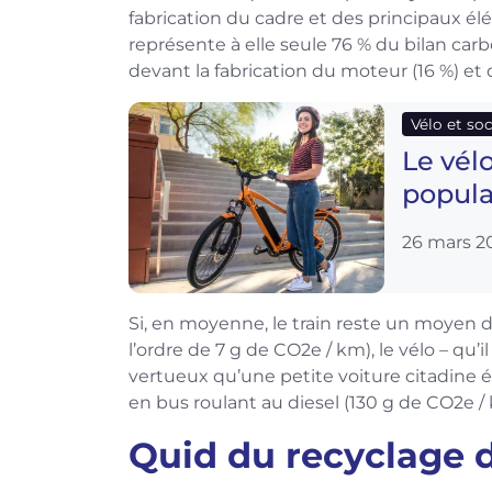
fabrication du cadre et des principaux él
représente à elle seule 76 % du bilan car
devant la fabrication du moteur (16 %) et d
Vélo et so
Le vél
popula
26 mars 2
Si, en moyenne, le train reste un moyen
l’ordre de 7 g de CO2e / km), le vélo – qu’
vertueux qu’une petite voiture citadine é
en bus roulant au diesel (130 g de CO2e /
Quid du recyclage d