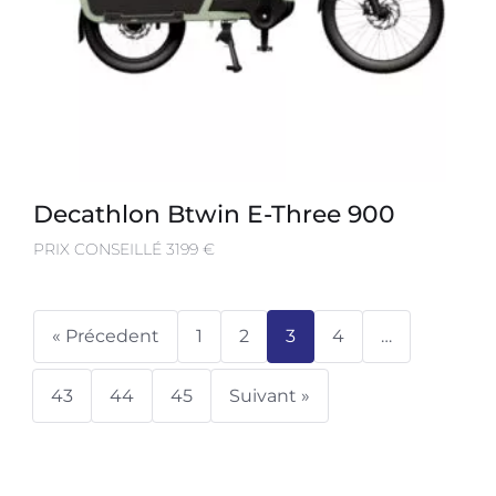
Decathlon Btwin E-Three 900
PRIX CONSEILLÉ 3199 €
« Précedent
1
2
3
4
…
43
44
45
Suivant »