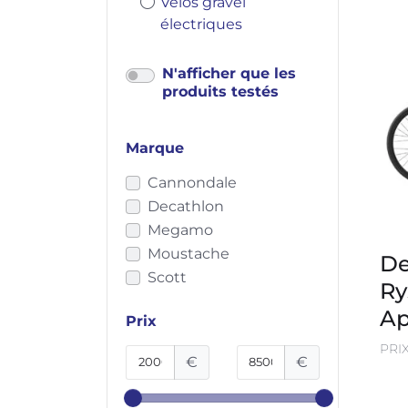
Vélos gravel
électriques
N'afficher que les
produits testés
Marque
Cannondale
Decathlon
Megamo
Moustache
De
Scott
Ry
Ap
Prix
PRI
€
€