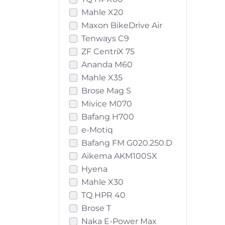
Mahle X20
Maxon BikeDrive Air
Tenways C9
ZF CentriX 75
Ananda M60
Mahle X35
Brose Mag S
Mivice M070
Bafang H700
e-Motiq
Bafang FM G020.250.D
Aikema AKM100SX
Hyena
Mahle X30
TQ HPR 40
Brose T
Naka E-Power Max