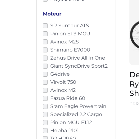
Moteur
SR Suntour ATS
Pinion E1.9 MGU
Avinox M2S
Shimano E7000
Zehus Drive All In One
Giant SyncDrive Sport2
De
G4drive
Virvolt 750
Ry
Avinox M2
Sh
Fazua Ride 60
PRI
Sram Eagle Powertrain
Specialized 2.2 Cargo
Pinion MGU E1.12
Hepha P101
TQ HPR60