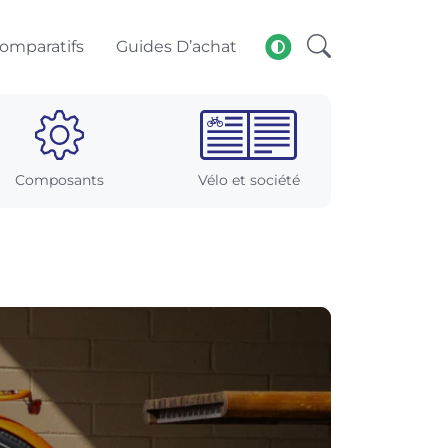
omparatifs
Guides D’achat
Composants
Vélo et société