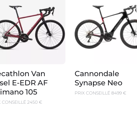
cathlon Van
Cannondale
sel E-EDR AF
Synapse Neo
imano 105
PRIX CONSEILLÉ 8499 €
X CONSEILLÉ 2450 €