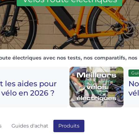
oute électriques avec nos tests, nos comparatifs, nos 
Gui
t les aides pour
No
n vélo en 2026 ?
vé
s
Guides d'achat
Produits