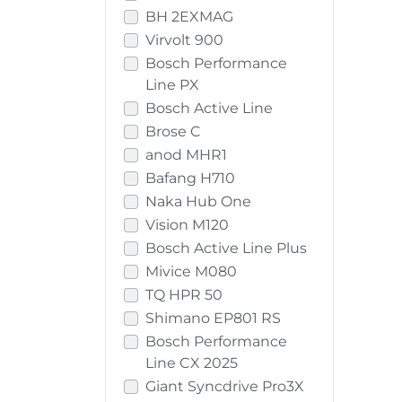
BH 2EXMAG
Virvolt 900
Bosch Performance
Line PX
Bosch Active Line
Brose C
anod MHR1
Bafang H710
Naka Hub One
Vision M120
Bosch Active Line Plus
Mivice M080
TQ HPR 50
Shimano EP801 RS
Bosch Performance
Line CX 2025
Giant Syncdrive Pro3X