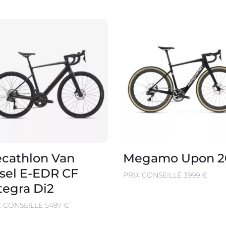
cathlon Van
Megamo Upon 2
sel E-EDR CF
PRIX CONSEILLÉ 3999 €
tegra Di2
X CONSEILLÉ 5497 €