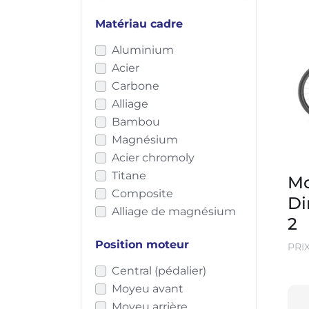
Matériau cadre
Aluminium
Acier
Carbone
Alliage
Bambou
Magnésium
Acier chromoly
Titane
Mo
Composite
Di
Alliage de magnésium
2
Position moteur
PRI
Central (pédalier)
Moyeu avant
Moyeu arrière