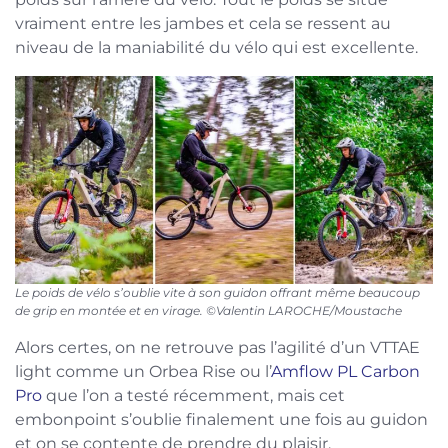
vraiment entre les jambes et cela se ressent au
niveau de la maniabilité du vélo qui est excellente.
Le poids de vélo s’oublie vite à son guidon offrant même beaucoup
de grip en montée et en virage. ©Valentin LAROCHE/Moustache
Alors certes, on ne retrouve pas l’agilité d’un VTTAE
light comme un Orbea Rise ou l’
Amflow PL Carbon
Pro
que l’on a testé récemment, mais cet
embonpoint s’oublie finalement une fois au guidon
et on se contente de prendre du plaisir.