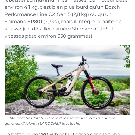
environ 4,1 kg, c’est bien plus lourd qu’un Bosch
Performance Line CX Gen 5 (2,8 kg) ou qu’un
Shimano EP801 (2,7kg), mais il intègre la boite de
vitesse (un dérailleur arrière Shimano CUES 11
vitesses pèse environ 350 grammes).
Le Moustache Clutch 160 mm dans sa version la plus haut de
gamme. ©Valentin LAROCHE/Moustache
La batterie de 780 Wh est intégrée dans le tube