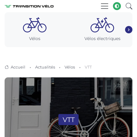
Vélos
Vélos électriques
Accueil
Actualités
Vélos
VTT
VTT