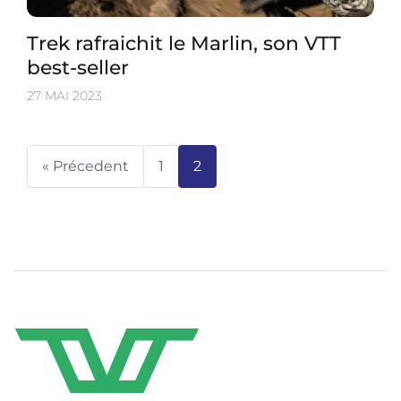
Trek rafraichit le Marlin, son VTT
best-seller
27 MAI 2023
« Précedent
1
2