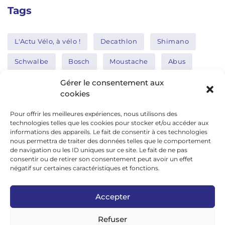
Tags
L'Actu Vélo, à vélo !
Decathlon
Shimano
Schwalbe
Bosch
Moustache
Abus
Tern
Thule
Nakamura
Gérer le consentement aux
cookies
Pour offrir les meilleures expériences, nous utilisons des
Réseaux sociaux
technologies telles que les cookies pour stocker et/ou accéder aux
informations des appareils. Le fait de consentir à ces technologies
nous permettra de traiter des données telles que le comportement
de navigation ou les ID uniques sur ce site. Le fait de ne pas
google news
consentir ou de retirer son consentement peut avoir un effet
facebook
négatif sur certaines caractéristiques et fonctions.
twitter
Accepter
linkedin
Refuser
youtube