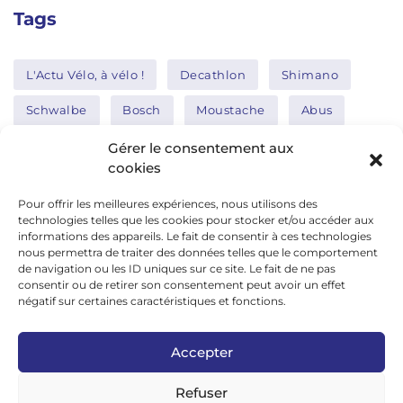
Tags
L'Actu Vélo, à vélo !
Decathlon
Shimano
Schwalbe
Bosch
Moustache
Abus
Tern
Thule
Nakamura
Gérer le consentement aux
cookies
Pour offrir les meilleures expériences, nous utilisons des
Réseaux sociaux
technologies telles que les cookies pour stocker et/ou accéder aux
informations des appareils. Le fait de consentir à ces technologies
nous permettra de traiter des données telles que le comportement
de navigation ou les ID uniques sur ce site. Le fait de ne pas
google news
consentir ou de retirer son consentement peut avoir un effet
facebook
négatif sur certaines caractéristiques et fonctions.
twitter
Accepter
linkedin
Refuser
youtube