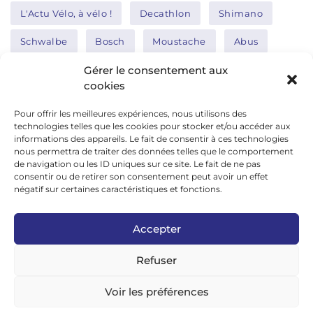
L'Actu Vélo, à vélo !
Decathlon
Shimano
Schwalbe
Bosch
Moustache
Abus
Tern
Thule
Nakamura
Gérer le consentement aux
cookies
Pour offrir les meilleures expériences, nous utilisons des
Réseaux sociaux
technologies telles que les cookies pour stocker et/ou accéder aux
informations des appareils. Le fait de consentir à ces technologies
nous permettra de traiter des données telles que le comportement
de navigation ou les ID uniques sur ce site. Le fait de ne pas
google news
consentir ou de retirer son consentement peut avoir un effet
facebook
négatif sur certaines caractéristiques et fonctions.
twitter
Accepter
linkedin
Refuser
youtube
instagram
Voir les préférences
tiktok