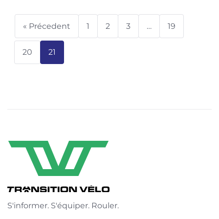
« Précedent
1
2
3
…
19
20
21
S'informer. S'équiper. Rouler.