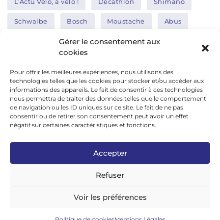
L'Actu Vélo, à vélo !
Decathlon
Shimano
Schwalbe
Bosch
Moustache
Abus
Tern
Thule
Nakamura
Gérer le consentement aux
cookies
Pour offrir les meilleures expériences, nous utilisons des
Réseaux sociaux
technologies telles que les cookies pour stocker et/ou accéder aux
informations des appareils. Le fait de consentir à ces technologies
nous permettra de traiter des données telles que le comportement
de navigation ou les ID uniques sur ce site. Le fait de ne pas
google news
consentir ou de retirer son consentement peut avoir un effet
facebook
négatif sur certaines caractéristiques et fonctions.
twitter
Accepter
linkedin
Refuser
youtube
instagram
Voir les préférences
tiktok
Politique de cookies
Mentions Légales