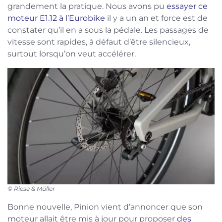
grandement la pratique. Nous avons pu
essayer ce
moteur E1.12 à l’Eurobike
il y a un an et force est de
constater qu’il en a sous la pédale. Les passages de
vitesse sont rapides, à défaut d’être silencieux,
surtout lorsqu’on veut accélérer.
© Riese & Müller
Bonne nouvelle, Pinion vient d’annoncer que son
moteur allait être mis à jour pour proposer
des