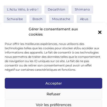
L'Actu Vélo, à vélo !
Decathlon
Shimano
Schwalbe
Bosch
Moustache
Abus
Tern
Thule
Nakamura
Gérer le consentement aux
cookies
Pour offrir les meilleures expériences, nous utilisons des
Réseaux sociaux
technologies telles que les cookies pour stocker et/ou accéder aux
informations des appareils. Le fait de consentir à ces technologies
nous permettra de traiter des données telles que le comportement
de navigation ou les ID uniques sur ce site. Le fait de ne pas
google news
consentir ou de retirer son consentement peut avoir un effet
facebook
négatif sur certaines caractéristiques et fonctions.
twitter
Accepter
linkedin
Refuser
youtube
instagram
Voir les préférences