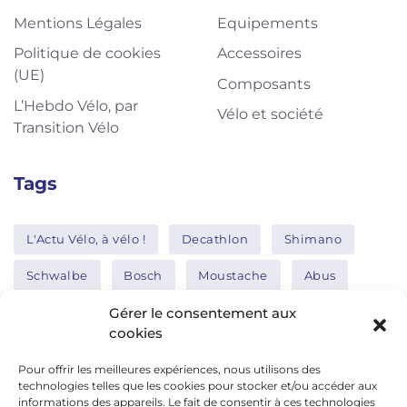
Mentions Légales
Equipements
Politique de cookies
Accessoires
(UE)
Composants
L’Hebdo Vélo, par
Vélo et société
Transition Vélo
Tags
L'Actu Vélo, à vélo !
Decathlon
Shimano
Schwalbe
Bosch
Moustache
Abus
Tern
Thule
Nakamura
Gérer le consentement aux
cookies
Pour offrir les meilleures expériences, nous utilisons des
Réseaux sociaux
technologies telles que les cookies pour stocker et/ou accéder aux
informations des appareils. Le fait de consentir à ces technologies