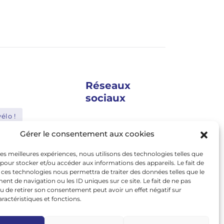
Réseaux
sociaux
élo !
google news
Gérer le consentement aux cookies
Shimano
facebook
 les meilleures expériences, nous utilisons des technologies telles que
Bosch
twitter
 pour stocker et/ou accéder aux informations des appareils. Le fait de
 ces technologies nous permettra de traiter des données telles que le
Abus
linkedin
t de navigation ou les ID uniques sur ce site. Le fait de ne pas
u de retirer son consentement peut avoir un effet négatif sur
youtube
le
Nakamura
aractéristiques et fonctions.
instagram