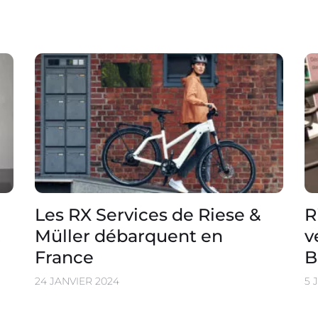
Les RX Services de Riese &
R
Müller débarquent en
v
France
B
24 JANVIER 2024
5 