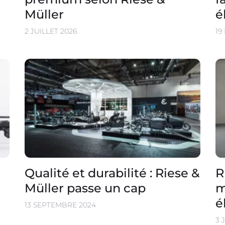
Müller
é
2 JUILLET 2026
19
Qualité et durabilité : Riese &
R
Müller passe un cap
m
é
13 SEPTEMBRE 2024
3 