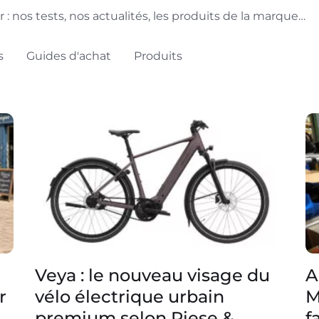
 : nos tests, nos actualités, les produits de la marque…
s
Guides d'achat
Produits
Veya : le nouveau visage du
A
r
vélo électrique urbain
M
premium selon Riese &
f