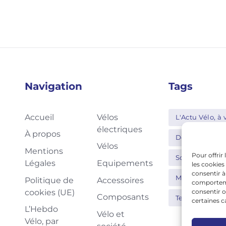
Navigation
Tags
Accueil
Vélos
L'Actu Vélo, à v
électriques
À propos
Decathlon
Vélos
Mentions
Pour offrir
Schwalbe
Légales
Equipements
les cookies
consentir à
Moustache
Politique de
Accessoires
comportemen
cookies (UE)
consentir o
Composants
Tern
Thu
certaines c
L’Hebdo
Vélo et
Vélo, par