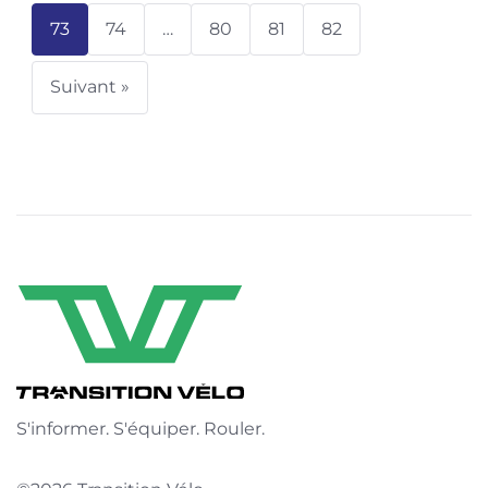
73
74
…
80
81
82
Suivant »
S'informer. S'équiper. Rouler.