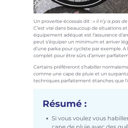
Un proverbe écossais dit :
« il n’y a pas
C’est vrai dans beaucoup de situations et
équipement adéquat est l’assurance d’ar
peut s’équiper un minimum et arriver légè
d’une parka pour cycliste par exemple. A 
complet pour être sûrs d’arriver parfait
Certains préféreront s’habiller normalem
comme une cape de pluie et un surpantal
techniques parfaitement étanches que l’
Résumé :
Si vous voulez vous habille
cape de pluie avec des guê