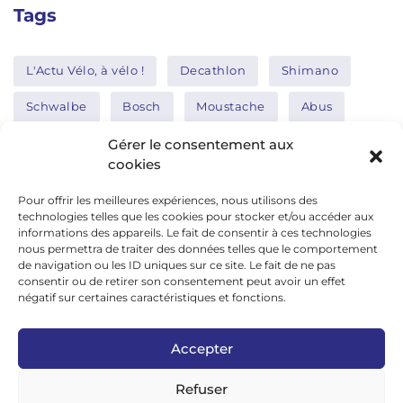
Tags
L'Actu Vélo, à vélo !
Decathlon
Shimano
Schwalbe
Bosch
Moustache
Abus
Tern
Thule
Nakamura
Gérer le consentement aux
cookies
Pour offrir les meilleures expériences, nous utilisons des
Réseaux sociaux
technologies telles que les cookies pour stocker et/ou accéder aux
informations des appareils. Le fait de consentir à ces technologies
nous permettra de traiter des données telles que le comportement
de navigation ou les ID uniques sur ce site. Le fait de ne pas
google news
consentir ou de retirer son consentement peut avoir un effet
facebook
négatif sur certaines caractéristiques et fonctions.
twitter
Accepter
linkedin
Refuser
youtube