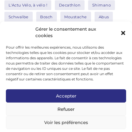
L'Actu Vélo, à vélo !
Decathlon
Shimano
Schwalbe
Bosch
Moustache
Abus
Tern
Thule
Nakamura
Gérer le consentement aux
cookies
Pour offrir les meilleures expériences, nous utilisons des
Réseaux sociaux
technologies telles que les cookies pour stocker et/ou accéder aux
informations des appareils. Le fait de consentir à ces technologies
nous permettra de traiter des données telles que le comportement
de navigation ou les ID uniques sur ce site. Le fait de ne pas
google news
consentir ou de retirer son consentement peut avoir un effet
facebook
négatif sur certaines caractéristiques et fonctions.
twitter
Accepter
linkedin
Refuser
youtube
instagram
Voir les préférences
tiktok