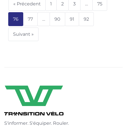
« Précedent
1
2
3
…
75
76
77
…
90
91
92
Suivant »
S'informer. S'équiper. Rouler.