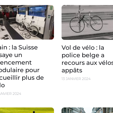
ain : la Suisse
Vol de vélo : la
saye un
police belge a
gencement
recours aux vélo
dulaire pour
appâts
cueillir plus de
13 JANVIER 2024
lo
ANVIER 2024