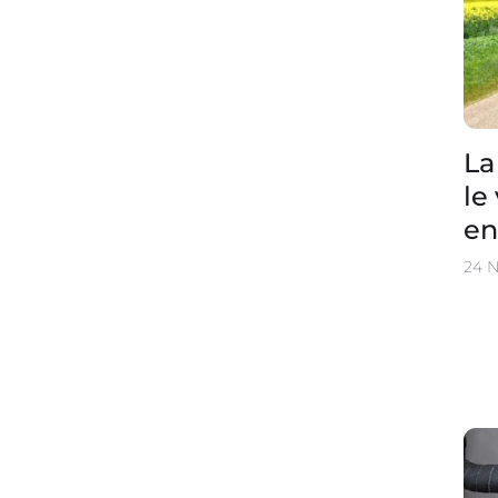
La
le
en
24 