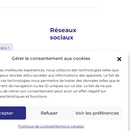
Réseaux
sociaux
élo !
google news
Gérer le consentement aux cookies
Shimano
facebook
 les meilleures expériences, nous utilisons des technologies telles que
Bosch
twitter
 pour stocker et/ou accéder aux informations des appareils. Le fait de
 ces technologies nous permettra de traiter des données telles que le
Abus
linkedin
t de navigation ou les ID uniques sur ce site. Le fait de ne pas
u de retirer son consentement peut avoir un effet négatif sur
youtube
le
Nakamura
aractéristiques et fonctions.
instagram
tiktok
cepter
Refuser
Voir les préférences
Politique de cookies
Mentions Légales