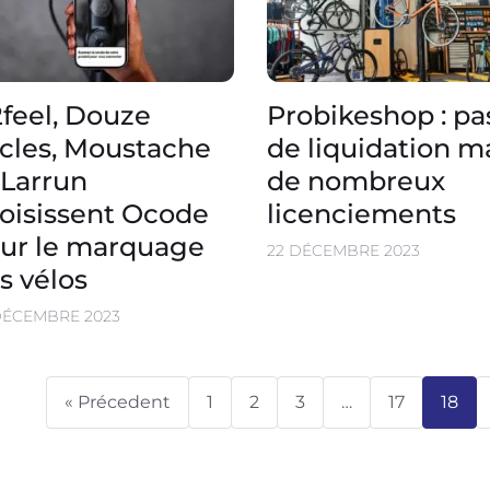
feel, Douze
Probikeshop : pa
cles, Moustache
de liquidation m
 Larrun
de nombreux
oisissent Ocode
licenciements
ur le marquage
22 DÉCEMBRE 2023
s vélos
DÉCEMBRE 2023
« Précedent
1
2
3
…
17
18