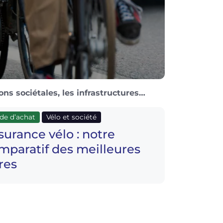
ons sociétales, les infrastructures…
de d’achat
Vélo et société
surance vélo : notre
mparatif des meilleures
fres