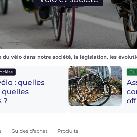
 du vélo dans notre société, la législation, les évoluti
société
Gui
élo : quelles
As
, quelles
co
 ?
of
s
Guides d'achat
Produits