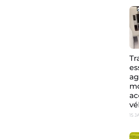
Tr
es
a
mo
ac
vé
15 J