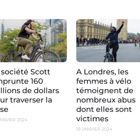
 société Scott
A Londres, les
prunte 160
femmes à vélo
llions de dollars
témoignent de
ur traverser la
nombreux abus
ise
dont elles sont
victimes
JANVIER 2024
19 JANVIER 2024