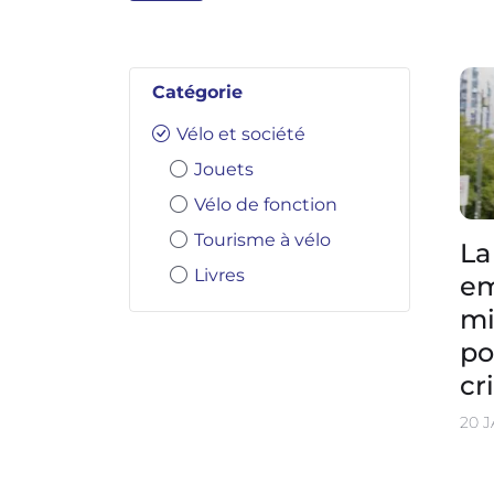
Catégorie
Vélo et société
Jouets
Vélo de fonction
Tourisme à vélo
La
Livres
em
mi
po
cr
20 