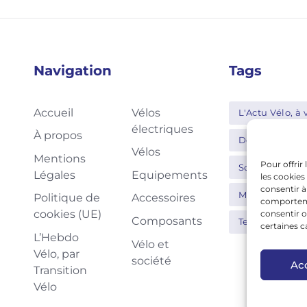
Navigation
Tags
Accueil
Vélos
L'Actu Vélo, à v
électriques
À propos
Decathlon
Vélos
Mentions
Pour offrir
Schwalbe
Légales
Equipements
les cookies
consentir à
Moustache
Politique de
Accessoires
comportemen
cookies (UE)
consentir o
Composants
Tern
Thu
certaines c
L’Hebdo
Vélo et
Vélo, par
société
Ac
Transition
Vélo