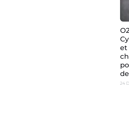
O2
Cy
et
ch
po
de
24 