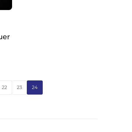
uer
22
23
24