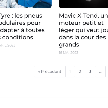
Tyre : les pneus
Mavic X-Tend, un
dulaires pour
moteur petit et
adapter à toutes
léger qui veut jo
s conditions
dans la cour des
grands
VRIL 2023
16 MAI 2023
« Précedent
1
2
3
…