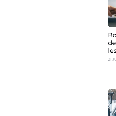
Bo
de
le
21 J