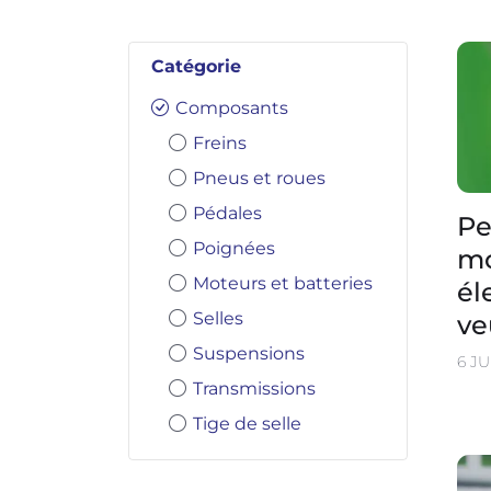
Catégorie
Composants
Freins
Pneus et roues
Pédales
Pe
Poignées
mo
Moteurs et batteries
él
Selles
ve
Suspensions
6 JU
Transmissions
Tige de selle