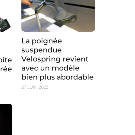
La poignée
suspendue
Velospring revient
oîte
avec un modèle
grée
bien plus abordable
27 JUIN 2023