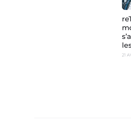
re
mo
s’
le
21 A