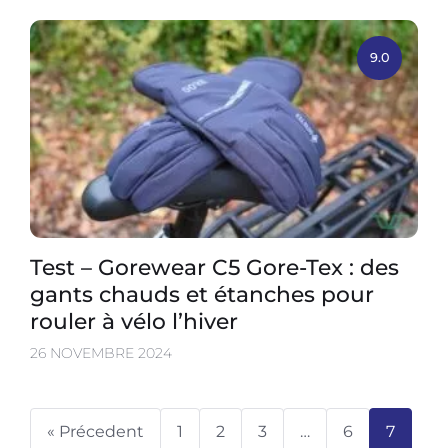
9.0
Test – Gorewear C5 Gore-Tex : des
gants chauds et étanches pour
rouler à vélo l’hiver
26 NOVEMBRE 2024
« Précedent
1
2
3
…
6
7