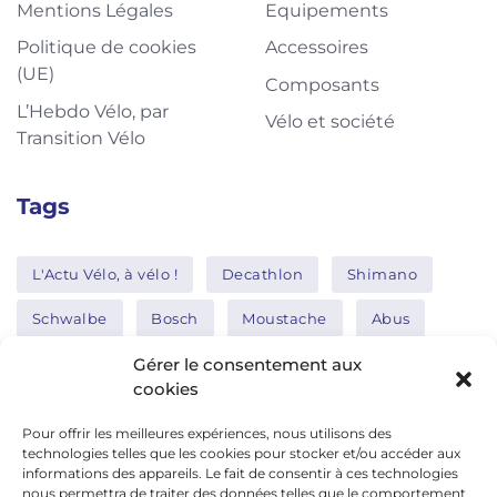
Mentions Légales
Equipements
Politique de cookies
Accessoires
(UE)
Composants
L’Hebdo Vélo, par
Vélo et société
Transition Vélo
Tags
L'Actu Vélo, à vélo !
Decathlon
Shimano
Schwalbe
Bosch
Moustache
Abus
Tern
Thule
Nakamura
Gérer le consentement aux
cookies
Pour offrir les meilleures expériences, nous utilisons des
Réseaux sociaux
technologies telles que les cookies pour stocker et/ou accéder aux
informations des appareils. Le fait de consentir à ces technologies
nous permettra de traiter des données telles que le comportement