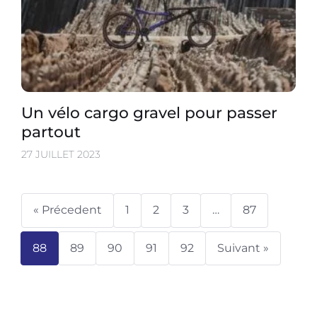
Un vélo cargo gravel pour passer
partout
27 JUILLET 2023
« Précedent
1
2
3
…
87
88
89
90
91
92
Suivant »